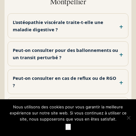
Montpellier
L’ostéopathie viscérale traite-t-elle une
maladie digestive ?
Peut-on consulter pour des ballonnements ou
un transit perturbé ?
Peut-on consulter en cas de reflux ou de RGO
?
Combien de séances d’ostéopathie viscérale
Nous utilisons des cookies pour vous garantir la meilleure
sont généralement envisagées ?
expérience sur notre site web. Si vous continuez à utiliser ce
site, nous supposerons que vous en êtes satisfait.
Prendre rendez-vous sur Doctolib
Ok
Dans quelles situations faut-il consulter un