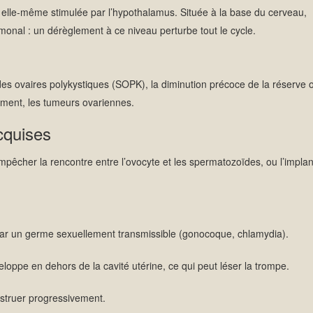
elle-même stimulée par l’hypothalamus. Située à la base du cerveau,
rmonal : un dérèglement à ce niveau perturbe tout le cycle.
es ovaires polykystiques (SOPK), la diminution précoce de la réserve 
rement, les tumeurs ovariennes.
cquises
pêcher la rencontre entre l’ovocyte et les spermatozoïdes, ou l’implan
s par un germe sexuellement transmissible (gonocoque, chlamydia).
loppe en dehors de la cavité utérine, ce qui peut léser la trompe.
bstruer progressivement.