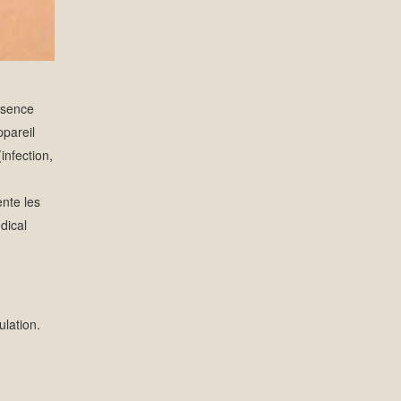
absence
pareil
infection,
ente les
dical
ulation.