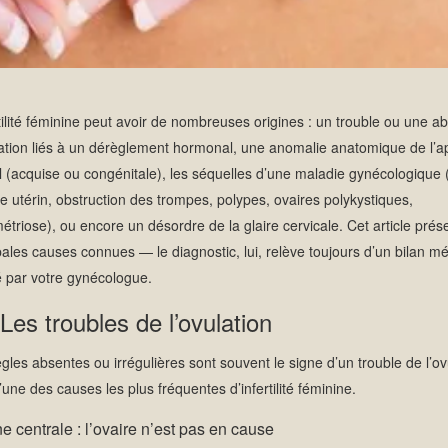
rtilité féminine peut avoir de nombreuses origines : un trouble ou une 
ation liés à un dérèglement hormonal, une anomalie anatomique de l’ap
l (acquise ou congénitale), les séquelles d’une maladie gynécologique (
e utérin, obstruction des trompes, polypes, ovaires polykystiques,
triose), ou encore un désordre de la glaire cervicale. Cet article prés
pales causes connues — le diagnostic, lui, relève toujours d’un bilan mé
é par votre gynécologue.
 Les troubles de l’ovulation
gles absentes ou irrégulières sont souvent le signe d’un trouble de l’ov
l’une des causes les plus fréquentes d’infertilité féminine.
ne centrale : l’ovaire n’est pas en cause