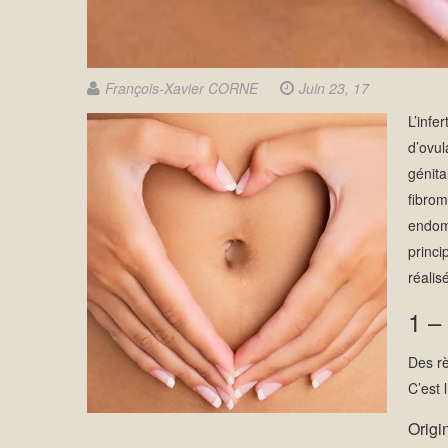
François-Xavier CORNE
Juin 23, 17
L’infe
d’ovul
génita
fibrom
endomé
princi
réalis
1 –
Des rè
C’est 
Origi