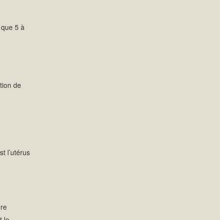
 que 5 à
ation de
t l’utérus
dre
t le