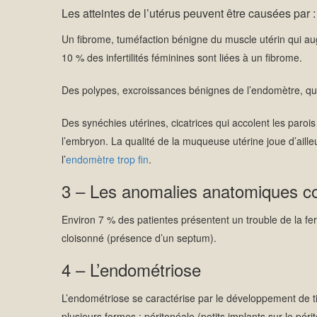
Les atteintes de l’utérus peuvent être causées par :
Un fibrome, tuméfaction bénigne du muscle utérin qui au
10 % des infertilités féminines sont liées à un fibrome.
Des polypes, excroissances bénignes de l’endomètre, qui 
Des synéchies utérines, cicatrices qui accolent les parois 
l’embryon. La qualité de la muqueuse utérine joue d’ailleur
l’
endomètre trop fin
.
3 – Les anomalies anatomiques co
Environ 7 % des patientes présentent un trouble de la fert
cloisonné (présence d’un septum).
4 – L’endométriose
L’endométriose se caractérise par le développement de ti
plusieurs formes : péritonéale (petits implants sur le pér