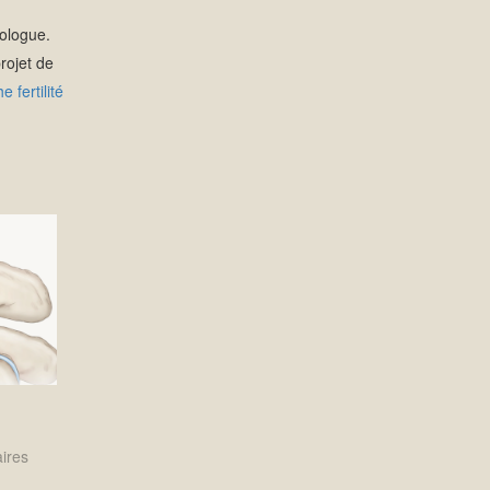
cologue.
rojet de
 fertilité
?
aires