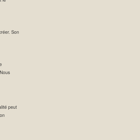
créer. Son
e
. Nous
lité peut
ion