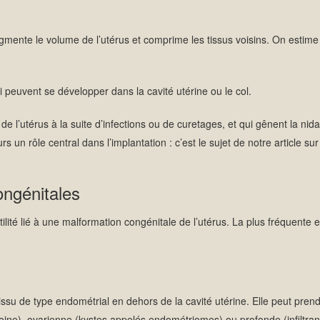
gmente le volume de l’utérus et comprime les tissus voisins. On estime
peuvent se développer dans la cavité utérine ou le col.
de l’utérus à la suite d’infections ou de curetages, et qui gênent la nid
s un rôle central dans l’implantation : c’est le sujet de notre article sur
ngénitales
ilité lié à une malformation congénitale de l’utérus. La plus fréquente es
ssu de type endométrial en dehors de la cavité utérine. Elle peut pren
itoine), ovarienne (kystes appelés endométriomes) ou profonde (infiltran